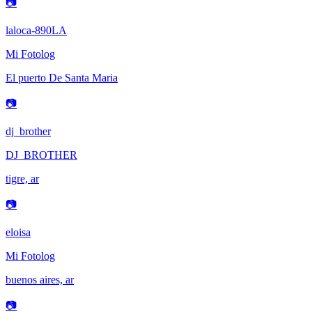
📷
laloca-890LA
Mi Fotolog
El puerto De Santa Maria
📷
dj_brother
DJ_BROTHER
tigre, ar
📷
eloisa
Mi Fotolog
buenos aires, ar
📷